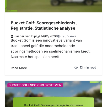
Bucket Golf: Scoregeschiedenis,
Registratie, Statistische analyse
Jasper van Dijk
14/01/2026
93 Views
Bucket Golf is een innovatieve variant van
traditioneel golf die onderscheidende
scoringsmethoden en spelmechanismen biedt.
Naarmate het spel zich heeft…
13 min read
Read More
BUCKET GOLF SCORING SYSTEMEN