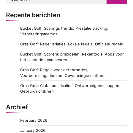
for:
n
Recente berichten
Bucket Golf: Scorings trends, Prestatie tracking,
Verbeteringsmetrics
Gras Golf: Regelvariaties, Lokale regels, Officiële regels
Bucket Golf: Scorehulpmiddelen, Rekentools, Apps voor
het bijhouden van scores
Gras Golf: Regels voor oefenrondes,
Voorbereidingsrituelen, Opwarmingsrichtlijnen
Gras Golf: Club specificaties, Ontwerpeigenschappen,
Gebruik richtlijnen
Archief
February 2026
January 2026