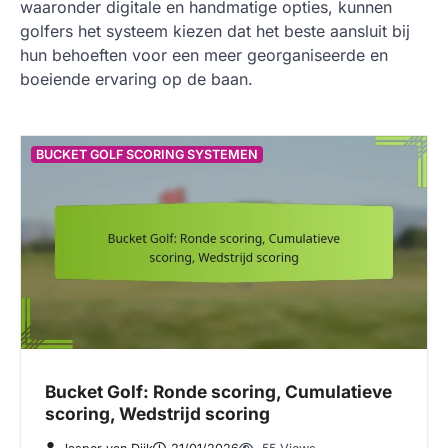
waaronder digitale en handmatige opties, kunnen
golfers het systeem kiezen dat het beste aansluit bij
hun behoeften voor een meer georganiseerde en
boeiende ervaring op de baan.
BUCKET GOLF SCORING SYSTEMEN
Bucket Golf: Ronde scoring, Cumulatieve
scoring, Wedstrijd scoring